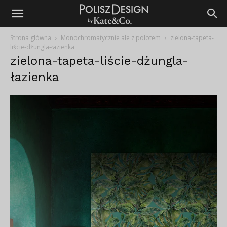
Strona główna
Monochromatycznie ale z polotem
zielona-tapeta-
liście-dżungla-łazienka
zielona-tapeta-liście-dżungla-
łazienka