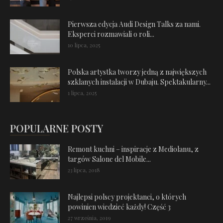
Pierwsza edycja Audi Design Talks za nami.
Eksperci rozmawiali o roli...
10 lipca, 2025
Polska artystka tworzy jedną z największych
szklanych instalacji w Dubaju. Spektakularny...
1 lipca, 2025
POPULARNE POSTY
Remont kuchni – inspiracje z Mediolanu, z
targów Salone del Mobile...
23 lipca, 2018
Najlepsi polscy projektanci, o których
powinien wiedzieć każdy! Część 3
27 września, 2019