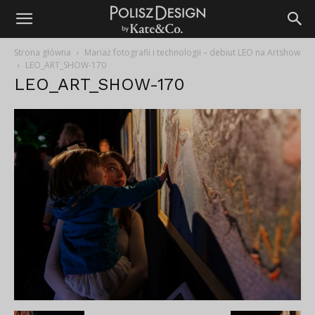
Strona główna
Mariaż fotografii i technologii – debiut LEO na Artshow
LEO_ART_SHOW-170
LEO_ART_SHOW-170