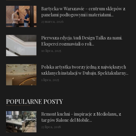
Bartycka w Warszawie – centrum sklepów z
panelami podłogowymi i materiałami...
23 marca, 2026
Pierwsza edycja Audi Design Talks za nami.
Eksperci rozmawiali o roli...
10 lipca, 2025
Polska artystka tworzy jedną z największych
szklanych instalacji w Dubaju. Spektakularny...
1 lipca, 2025
POPULARNE POSTY
Remont kuchni – inspiracje z Mediolanu, z
targów Salone del Mobile...
23 lipca, 2018