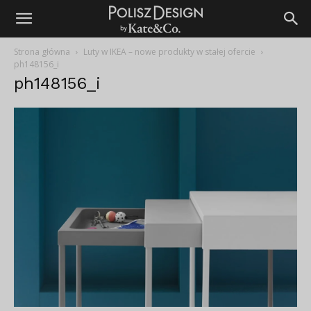
Strona główna
Luty w IKEA – nowe produkty w stałej ofercie
ph148156_i
ph148156_i