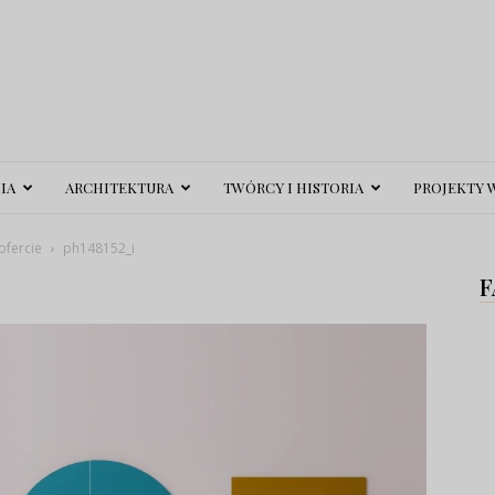
IA
ARCHITEKTURA
TWÓRCY I HISTORIA
PROJEKTY 
ofercie
ph148152_i
F