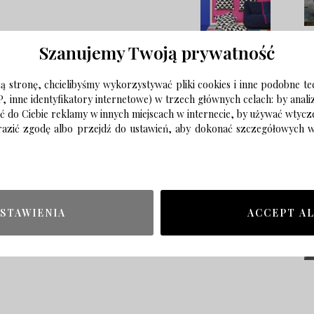
Szanujemy Twoją prywatność
 stronę, chcielibyśmy wykorzystywać pliki cookies i inne podobne te
P, inne identyfikatory internetowe) w trzech głównych celach: by anal
ać do Ciebie reklamy w innych miejscach w internecie, by używać wtyc
wyrazić zgodę albo przejdź do ustawień, aby dokonać szczegółowych
STAWIENIA
ACCEPT A