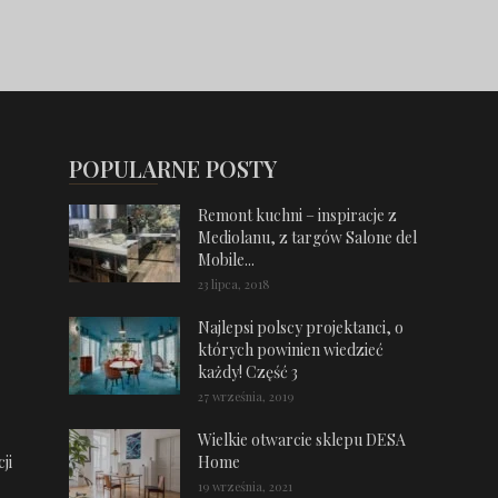
POPULARNE POSTY
Remont kuchni – inspiracje z
Mediolanu, z targów Salone del
Mobile...
23 lipca, 2018
Najlepsi polscy projektanci, o
których powinien wiedzieć
każdy! Część 3
27 września, 2019
Wielkie otwarcie sklepu DESA
ji
Home
19 września, 2021