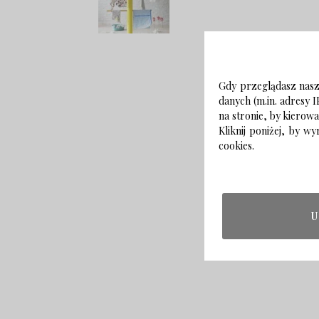
Gdy przeglądasz naszą
danych (m.in. adresy I
na stronie, by kierow
Kliknij poniżej, by 
cookies.
U