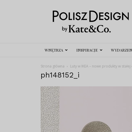
Polisz
Design
WNĘTRZA
INSPIRACJE
WYDARZEN
Strona główna
Luty w IKEA – nowe produkty w stałej 
ph148152_i