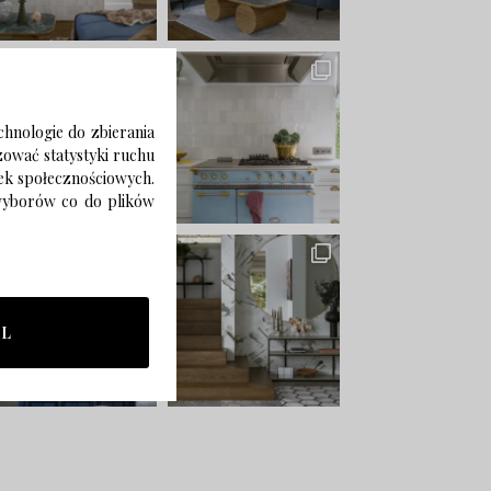
chnologie do zbierania
izować statystyki ruchu
zek społecznościowych.
 wyborów co do plików
LL