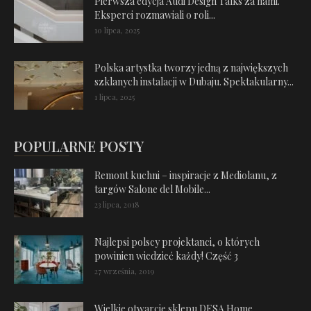
Pierwsza edycja Audi Design Talks za nami.
Eksperci rozmawiali o roli...
10 lipca, 2025
Polska artystka tworzy jedną z największych
szklanych instalacji w Dubaju. Spektakularny...
1 lipca, 2025
POPULARNE POSTY
Remont kuchni – inspiracje z Mediolanu, z
targów Salone del Mobile...
23 lipca, 2018
Najlepsi polscy projektanci, o których
powinien wiedzieć każdy! Część 3
27 września, 2019
Wielkie otwarcie sklepu DESA Home