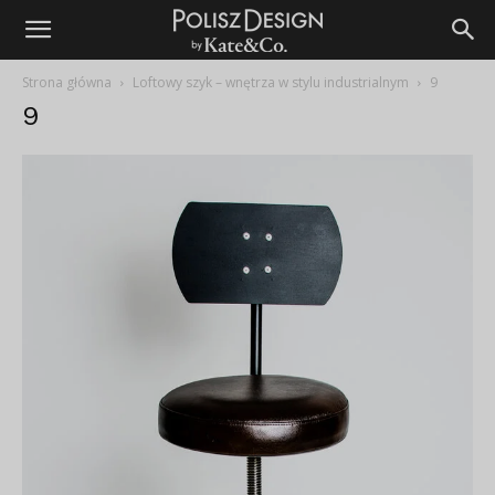
Strona główna
Loftowy szyk – wnętrza w stylu industrialnym
9
9