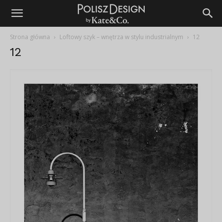
Strona główna
Loftowy szyk – wnętrza w stylu industrialnym
12
12