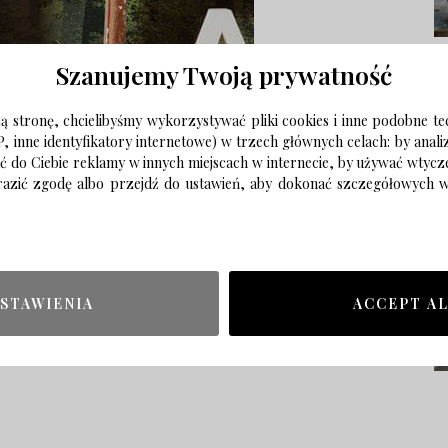
Szanujemy Twoją prywatność
 stronę, chcielibyśmy wykorzystywać pliki cookies i inne podobne te
P, inne identyfikatory internetowe) w trzech głównych celach: by anal
ać do Ciebie reklamy w innych miejscach w internecie, by używać wtyc
wyrazić zgodę albo przejdź do ustawień, aby dokonać szczegółowych
STAWIENIA
ACCEPT A