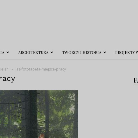
IA
ARCHITEKTURA
TWÓRCY I HISTORIA
PROJEKTY 
ieleni
las-fototapeta-miejsce-pracy
racy
F