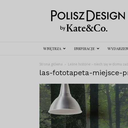
Polisz
Design
WNĘTRZA
INSPIRACJE
WYDARZEN
Strona główna
Leśne historie – niech się w domu zaz
las-fototapeta-miejsce-p