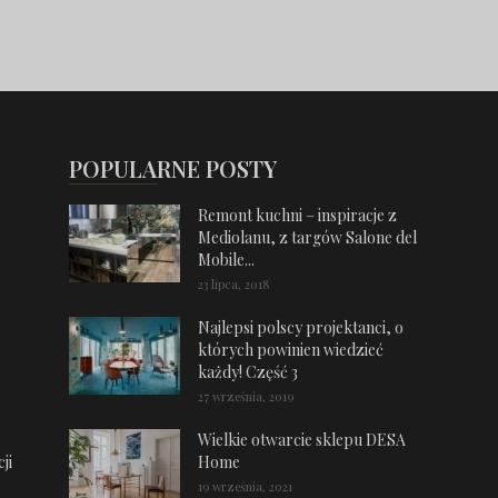
POPULARNE POSTY
Remont kuchni – inspiracje z
Mediolanu, z targów Salone del
Mobile...
23 lipca, 2018
Najlepsi polscy projektanci, o
których powinien wiedzieć
każdy! Część 3
27 września, 2019
Wielkie otwarcie sklepu DESA
ji
Home
19 września, 2021