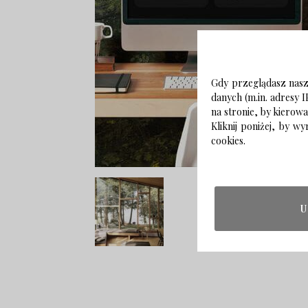
Gdy przeglądasz naszą
danych (m.in. adresy I
na stronie, by kierow
Kliknij poniżej, by 
cookies.
U