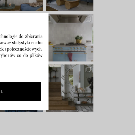
chnologie do zbierania
izować statystyki ruchu
zek społecznościowych.
 wyborów co do plików
LL