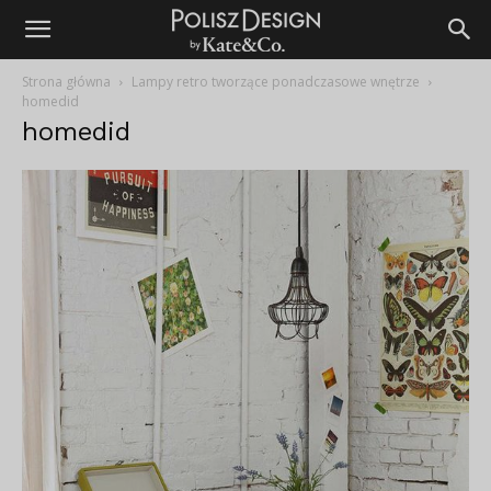
Strona główna
Lampy retro tworzące ponadczasowe wnętrze
homedid
homedid