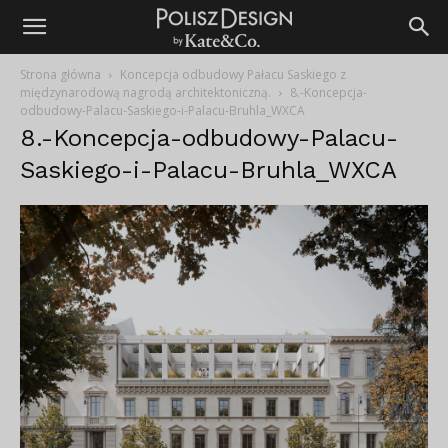
Strona główna
Koncepcja odbudowy Pałacu Saskiego z
międzynarodową nagrodą architektoniczną.
8.-Koncepcja-
odbudowy-Palacu-Saskiego-i-Palacu-Bruhla_WXCA
8.-Koncepcja-odbudowy-Palacu-
Saskiego-i-Palacu-Bruhla_WXCA