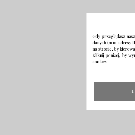
Gdy przeglądasz naszą
danych (m.in. adresy I
na stronie, by kierow
Kliknij poniżej, by 
cookies.
U