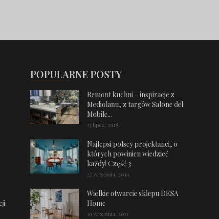
POPULARNE POSTY
Remont kuchni – inspiracje z
Mediolanu, z targów Salone del
Mobile...
23 lipca, 2018
Najlepsi polscy projektanci, o
których powinien wiedzieć
każdy! Część 3
27 września, 2019
Wielkie otwarcie sklepu DESA
ji
Home
19 września, 2021