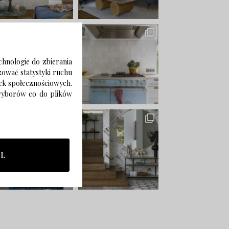
chnologie do zbierania
izować statystyki ruchu
zek społecznościowych.
 wyborów co do plików
LL