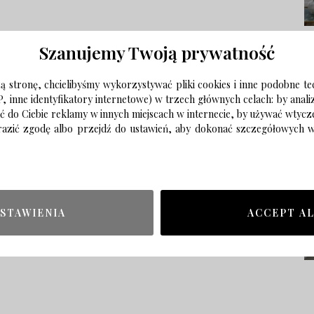
Szanujemy Twoją prywatność
 stronę, chcielibyśmy wykorzystywać pliki cookies i inne podobne te
P, inne identyfikatory internetowe) w trzech głównych celach: by anal
ać do Ciebie reklamy w innych miejscach w internecie, by używać wtyc
wyrazić zgodę albo przejdź do ustawień, aby dokonać szczegółowych
STAWIENIA
ACCEPT A