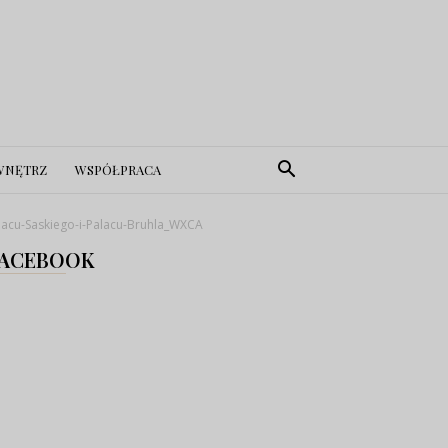
WNĘTRZ
WSPÓŁPRACA
acu-Saskiego-i-Palacu-Bruhla_WXCA
ACEBOOK