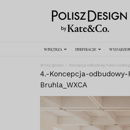
Polisz
Design
WNĘTRZA
INSPIRACJE
WYDARZEN
Strona główna
Koncepcja odbudowy Pałacu Saskieg
4.-Koncepcja-odbudowy-P
Bruhla_WXCA