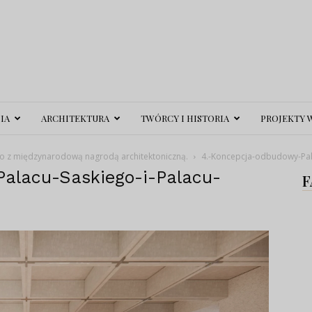
IA
ARCHITEKTURA
TWÓRCY I HISTORIA
PROJEKTY 
o z międzynarodową nagrodą architektoniczną.
4.-Koncepcja-odbudowy-Pal
alacu-Saskiego-i-Palacu-
F