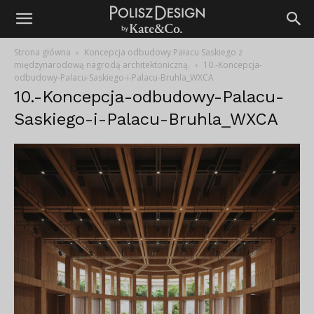
Strona główna
Koncepcja odbudowy Pałacu Saskiego z
międzynarodową nagrodą architektoniczną.
10.-Koncepcja-
odbudowy-Palacu-Saskiego-i-Palacu-Bruhla_WXCA
10.-Koncepcja-odbudowy-Palacu-
Saskiego-i-Palacu-Bruhla_WXCA