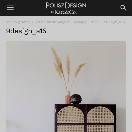
Strona główna
Jak odmienić wnętrze używając luster?
9design_a15
9design_a15