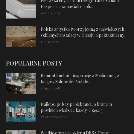
Pierwsza edycja Audi Design Talks za nami.
Eksperci rozmawiali o roli...
10 lipca, 2025
Polska artystka tworzy jedną z największych
szklanych instalacji w Dubaju. Spektakularny...
1 lipca, 2025
POPULARNE POSTY
Remont kuchni – inspiracje z Mediolanu, z
targów Salone del Mobile...
23 lipca, 2018
Najlepsi polscy projektanci, o których
powinien wiedzieć każdy! Część 3
27 września, 2019
Wielkie otwarcie sklepu DESA Home