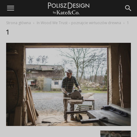
Strona główna
In Wood We Trust – poznajcie wirtuozów drewna
1
1