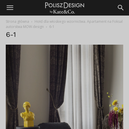
Strona główna
Hołd dla włoskiego wzornictwa. Apartament na Foksal
autorstwa MOW.design
6-1
6-1