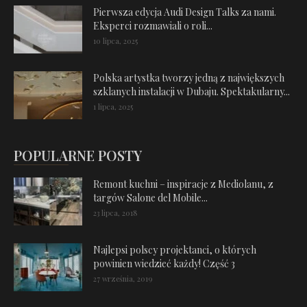
Pierwsza edycja Audi Design Talks za nami.
Eksperci rozmawiali o roli...
10 lipca, 2025
Polska artystka tworzy jedną z największych
szklanych instalacji w Dubaju. Spektakularny...
1 lipca, 2025
POPULARNE POSTY
Remont kuchni – inspiracje z Mediolanu, z
targów Salone del Mobile...
23 lipca, 2018
Najlepsi polscy projektanci, o których
powinien wiedzieć każdy! Część 3
27 września, 2019