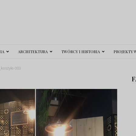
IA
ARCHITEKTURA
TWÓRCY I HISTORIA
PROJEKTY 
_koszyki-003
F