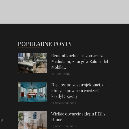
POPULARNE POSTY
Remont kuchni – inspiracje z
Mediolanu, z targów Salone del
Mobile...
23 lipca, 2018
Najlepsi polscy projektanci, o
których powinien wiedzieć
każdy! Część 3
27 września, 2019
Wielkie otwarcie sklepu DESA
ji
Home
19 września, 2021