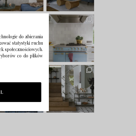
chnologie do zbierania
izować statystyki ruchu
zek społecznościowych.
 wyborów co do plików
LL