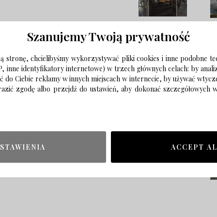
Szanujemy Twoją prywatność
 stronę, chcielibyśmy wykorzystywać pliki cookies i inne podobne te
P, inne identyfikatory internetowe) w trzech głównych celach: by anal
ać do Ciebie reklamy w innych miejscach w internecie, by używać wtyc
wyrazić zgodę albo przejdź do ustawień, aby dokonać szczegółowych
STAWIENIA
ACCEPT A