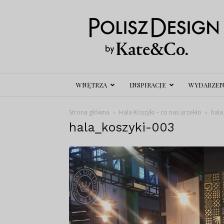
Polisz
Design
WNĘTRZA
INSPIRACJE
WYDARZEN
Strona główna
Hala Koszyki – co nas urzekło
hala
hala_koszyki-003