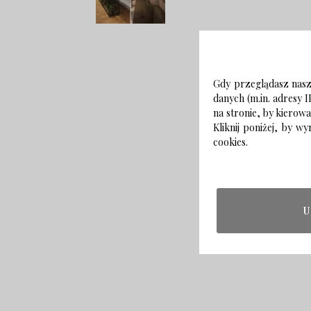
Gdy przeglądasz naszą
danych (m.in. adresy I
na stronie, by kierow
Kliknij poniżej, by 
cookies.
U