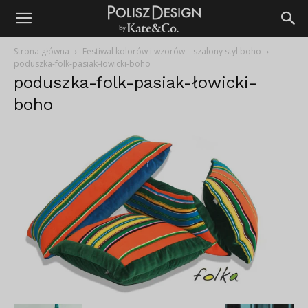
Strona główna
Festiwal kolorów i wzorów – szalony styl boho
poduszka-folk-pasiak-łowicki-boho
poduszka-folk-pasiak-łowicki-
boho