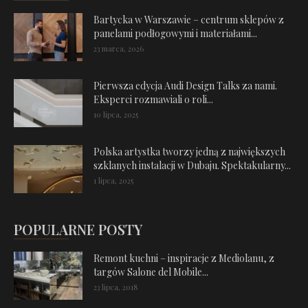
Bartycka w Warszawie – centrum sklepów z
panelami podłogowymi i materiałami...
23 marca, 2026
Pierwsza edycja Audi Design Talks za nami.
Eksperci rozmawiali o roli...
10 lipca, 2025
Polska artystka tworzy jedną z największych
szklanych instalacji w Dubaju. Spektakularny...
1 lipca, 2025
POPULARNE POSTY
Remont kuchni – inspiracje z Mediolanu, z
targów Salone del Mobile...
23 lipca, 2018