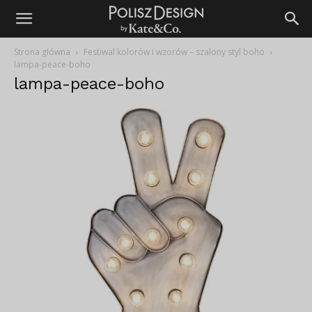
Strona główna
Festiwal kolorów i wzorów – szalony styl boho
lampa-peace-boho
lampa-peace-boho