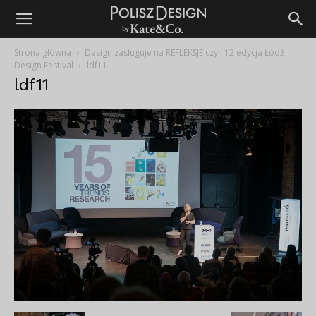
Strona główna
Design zasługuje na REFLEKSJE czyli 12 edycja Łódź
Design Festival
ldf11
ldf11