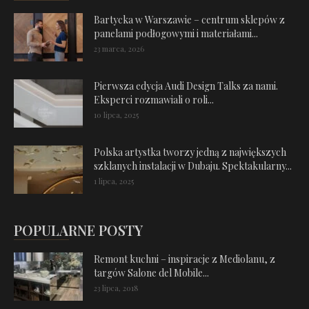
Bartycka w Warszawie – centrum sklepów z
panelami podłogowymi i materiałami...
23 marca, 2026
Pierwsza edycja Audi Design Talks za nami.
Eksperci rozmawiali o roli...
10 lipca, 2025
Polska artystka tworzy jedną z największych
szklanych instalacji w Dubaju. Spektakularny...
1 lipca, 2025
POPULARNE POSTY
Remont kuchni – inspiracje z Mediolanu, z
targów Salone del Mobile...
23 lipca, 2018