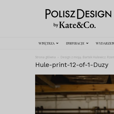
Polisz
Design
WNĘTRZA
INSPIRACJE
WYDARZEN
Strona główna
Design z misją. Bartek Hulewicz. Rze
Hule-print-12-of-1-Duzy