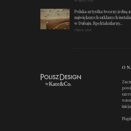
10 lipca, 2025
Polska artystka tworzy jedną z
największych szklanych instalac
w Dubaju. Spektakularny...
1 lipca, 2025
O N
Zacz
powi
szer
wzor
inic
Napi