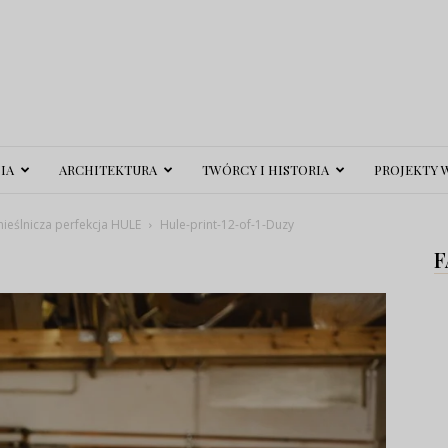
IA
ARCHITEKTURA
TWÓRCY I HISTORIA
PROJEKTY 
mieślnicza perfekcja HULE
Hule-print-12-of-1-Duzy
F