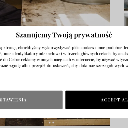
Szanujemy Twoją prywatność
 stronę, chcielibyśmy wykorzystywać pliki cookies i inne podobne te
P, inne identyfikatory internetowe) w trzech głównych celach: by anal
ać do Ciebie reklamy w innych miejscach w internecie, by używać wtyc
wyrazić zgodę albo przejdź do ustawień, aby dokonać szczegółowych
STAWIENIA
ACCEPT A