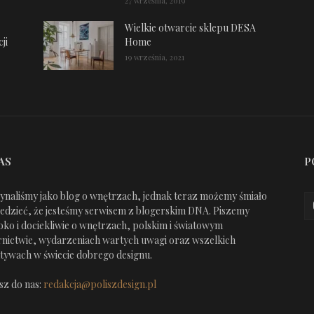
27 września, 2019
Wielkie otwarcie sklepu DESA
ji
Home
19 września, 2021
AS
P
ynaliśmy jako blog o wnętrzach, jednak teraz możemy śmiało
edzieć, że jesteśmy serwisem z blogerskim DNA. Piszemy
oko i dociekliwie o wnętrzach, polskim i światowym
nictwie, wydarzeniach wartych uwagi oraz wszelkich
jatywach w świecie dobrego designu.
sz do nas:
redakcja@poliszdesign.pl