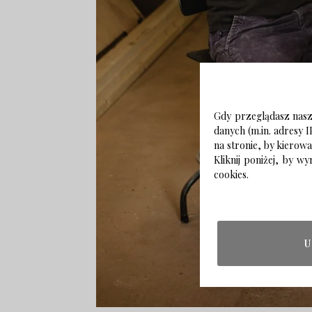
Gdy przeglądasz naszą
danych (m.in. adresy I
na stronie, by kierow
Kliknij poniżej, by 
cookies.
U