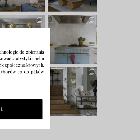
chnologie do zbierania
izować statystyki ruchu
zek społecznościowych.
 wyborów co do plików
LL