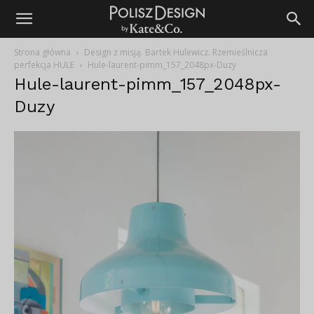
Strona główna
Design z misją. Bartek Hulewicz. Rzemieślnicza
perfekcja HULE
Hule-laurent-pimm_157_2048px-Duzy
Hule-laurent-pimm_157_2048px-
Duzy