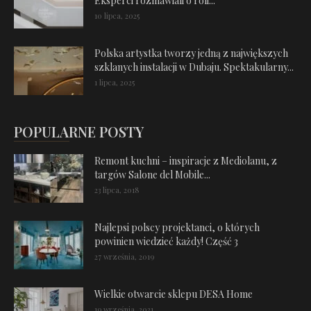
Eksperci rozmawiali o roli...
10 lipca, 2025
Polska artystka tworzy jedną z największych
szklanych instalacji w Dubaju. Spektakularny...
1 lipca, 2025
POPULARNE POSTY
Remont kuchni – inspiracje z Mediolanu, z
targów Salone del Mobile...
23 lipca, 2018
Najlepsi polscy projektanci, o których
powinien wiedzieć każdy! Część 3
27 września, 2019
Wielkie otwarcie sklepu DESA Home
19 września, 2021