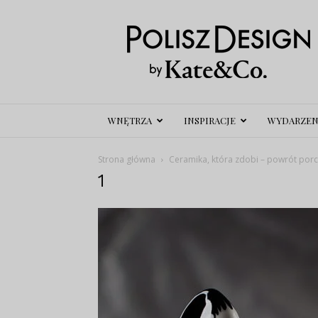
Polisz
Design
WNĘTRZA
INSPIRACJE
WYDARZEN
Strona główna
Ceramika, która zdobi – powrót porc
1