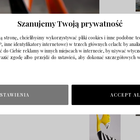
Szanujemy Twoją prywatność
 stronę, chcielibyśmy wykorzystywać pliki cookies i inne podobne te
P, inne identyfikatory internetowe) w trzech głównych celach: by anal
ać do Ciebie reklamy w innych miejscach w internecie, by używać wtyc
wyrazić zgodę albo przejdź do ustawień, aby dokonać szczegółowych
STAWIENIA
ACCEPT A