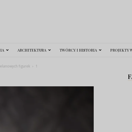
IA
ARCHITEKTURA
TWÓRCY I HISTORIA
PROJEKTY 
elanowych figurek
1
F