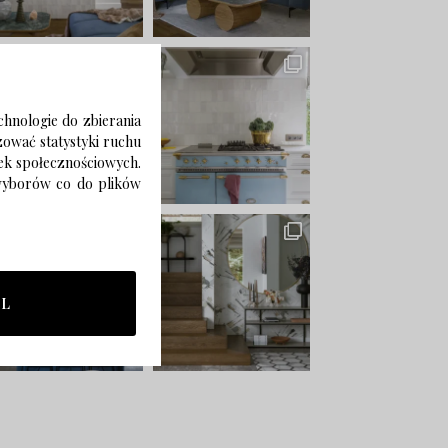
chnologie do zbierania
izować statystyki ruchu
zek społecznościowych.
 wyborów co do plików
LL