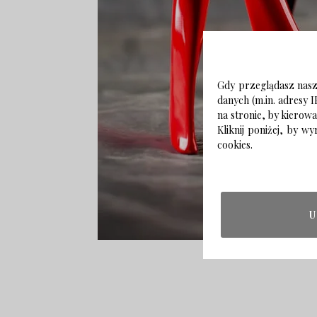
Gdy przeglądasz naszą
danych (m.in. adresy I
na stronie, by kierow
Kliknij poniżej, by 
cookies.
U