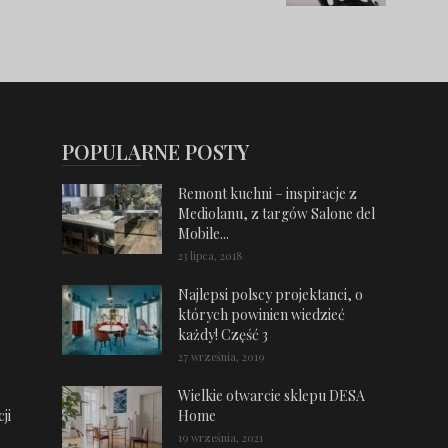
POPULARNE POSTY
Remont kuchni – inspiracje z
Mediolanu, z targów Salone del
Mobile...
23 lipca, 2018
Najlepsi polscy projektanci, o
których powinien wiedzieć
każdy! Część 3
27 września, 2019
Wielkie otwarcie sklepu DESA
ji
Home
19 września, 2021