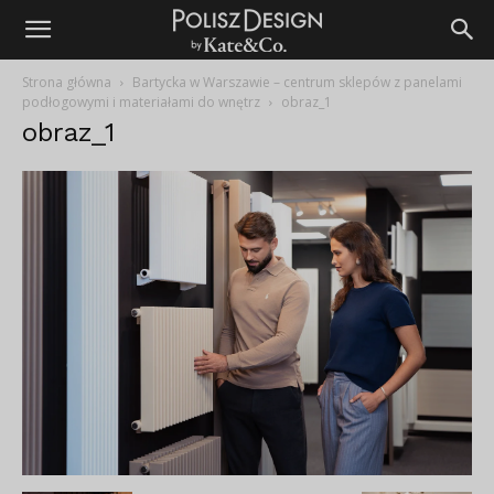
Strona główna
Bartycka w Warszawie – centrum sklepów z panelami
podłogowymi i materiałami do wnętrz
obraz_1
obraz_1