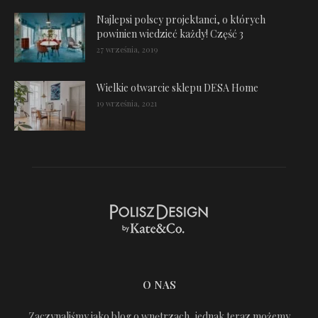
Najlepsi polscy projektanci, o których
powinien wiedzieć każdy! Część 3
27 września, 2019
Wielkie otwarcie sklepu DESA Home
19 września, 2021
O NAS
Zaczynaliśmy jako blog o wnętrzach, jednak teraz możemy