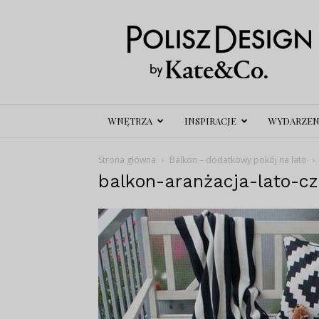
Polisz
Design
WNĘTRZA
INSPIRACJE
WYDARZEN
Strona główna
Balkon – dodatkowy pokój na lato
balkon-aranżacja-lato-cz