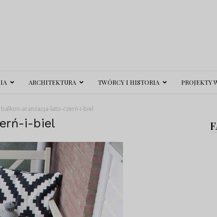
IA
ARCHITEKTURA
TWÓRCY I HISTORIA
PROJEKTY 
balkon-aranżacja-lato-czerń-i-biel
erń-i-biel
F