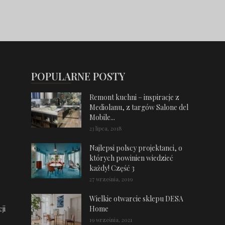
POPULARNE POSTY
Remont kuchni – inspiracje z
Mediolanu, z targów Salone del
Mobile...
23 lipca, 2018
Najlepsi polscy projektanci, o
których powinien wiedzieć
każdy! Część 3
27 września, 2019
Wielkie otwarcie sklepu DESA
ji
Home
19 września, 2021