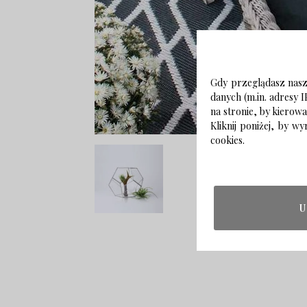
Gdy przeglądasz naszą
danych (m.in. adresy I
na stronie, by kierow
Kliknij poniżej, by 
cookies.
U