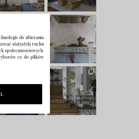
chnologie do zbierania
izować statystyki ruchu
zek społecznościowych.
 wyborów co do plików
LL