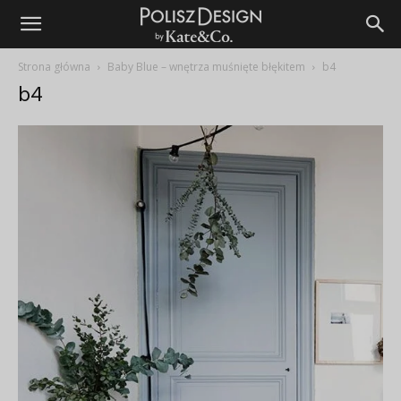
Strona główna
Baby Blue – wnętrza muśnięte błękitem
b4
b4