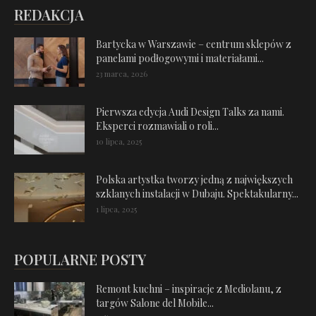
REDAKCJA
Bartycka w Warszawie – centrum sklepów z
panelami podłogowymi i materiałami...
23 marca, 2026
Pierwsza edycja Audi Design Talks za nami.
Eksperci rozmawiali o roli...
10 lipca, 2025
Polska artystka tworzy jedną z największych
szklanych instalacji w Dubaju. Spektakularny...
1 lipca, 2025
POPULARNE POSTY
Remont kuchni – inspiracje z Mediolanu, z
targów Salone del Mobile...