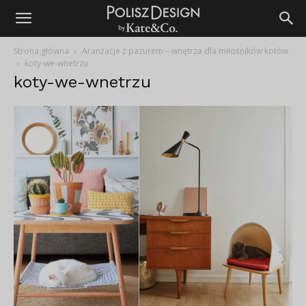
Strona główna
Aranżacje z pazurem – wnętrza dla miłośników kotów
koty-we-wnetrzu
koty-we-wnetrzu