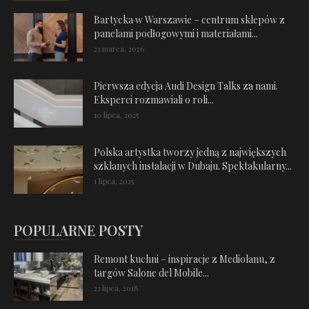
Bartycka w Warszawie – centrum sklepów z
panelami podłogowymi i materiałami...
23 marca, 2026
Pierwsza edycja Audi Design Talks za nami.
Eksperci rozmawiali o roli...
10 lipca, 2025
Polska artystka tworzy jedną z największych
szklanych instalacji w Dubaju. Spektakularny...
1 lipca, 2025
POPULARNE POSTY
Remont kuchni – inspiracje z Mediolanu, z
targów Salone del Mobile...
23 lipca, 2018