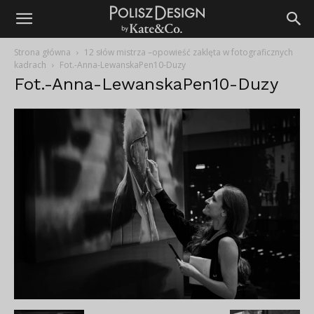
Strona główna
12 słów mistrza –opowieść zaklęta w fotograficznych
kadrach
Fot.-Anna-LewanskaPen10-Duzy
Fot.-Anna-LewanskaPen10-Duzy