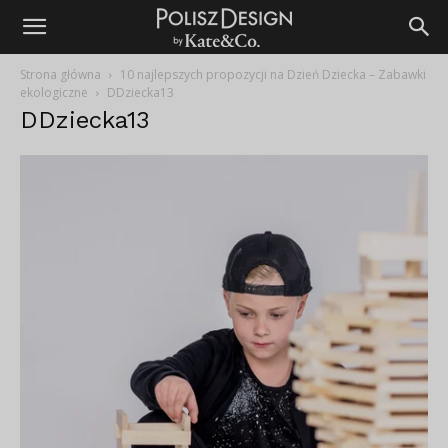
Strona główna
10 najlepszych propozycji na Dzień Dziecka – Zabawki
ekologiczne
DDziecka13
DDziecka13